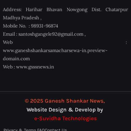
Address: Harihar Bhavan Nowgong Dist. Chatarpur
Madhya Pradesh ,
Mobile No. : 98931-96874
Email :
santoshgangele92@gmail.com
,
Web :
www.ganeshshankarsamacharsewa-in.preview-
domain.com
Web :
www.gsssnews.in
© 2025 Ganesh Shankar News,
Website Design & Develop by
e-Suvidha Technologies
Privacy & Terms.
FAQ
Contact Us