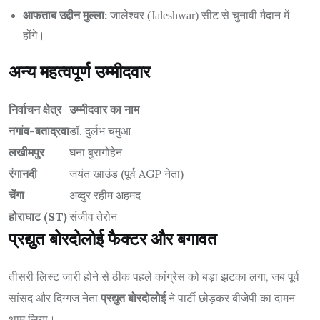
आफताब उद्दीन मुल्ला:
जालेश्‍वर (Jaleshwar) सीट से चुनावी मैदान में
होंगे।
अन्य महत्वपूर्ण उम्मीदवार
निर्वाचन क्षेत्र
उम्मीदवार का नाम
नगांव-बताद्रवा
डॉ. दुर्लभ चमुआ
लखीमपुर
घना बुरागोहेन
रंगानदी
जयंत खाउंड (पूर्व AGP नेता)
चेंगा
अब्दुर रहीम अहमद
होराघाट (ST)
संजीव तेरोन
प्रद्युत बोरदोलोई फैक्टर और बगावत
तीसरी लिस्ट जारी होने से ठीक पहले कांग्रेस को बड़ा झटका लगा, जब पूर्व
सांसद और दिग्गज नेता
प्रद्युत बोरदोलोई
ने पार्टी छोड़कर बीजेपी का दामन
थाम लिया।